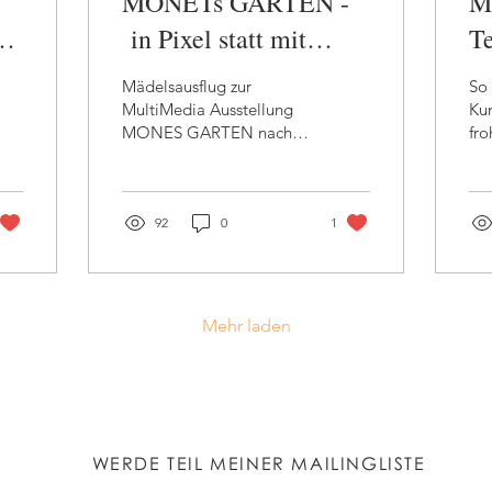
MONETs GARTEN -
M
in Pixel statt mit
T
Pinselstrich
Mädelsausflug zur
So 
se
MultiMedia Ausstellung
Kun
MONES GARTEN nach
fro
Frankfurt
ihr
Sta
für
92
0
1
Mehr laden
WERDE TEIL MEINER MAILINGLISTE