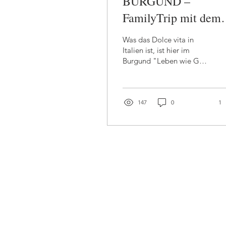
BURGUND –
FamilyTrip mit dem
Hausboot aber ohne
Was das Dolce vita in
Französischkenntnis
Italien ist, ist hier im
Burgund "Leben wie Gott
in Frankreich". Einen
Kaffee im kleinen Bistro in
der Altstadt....
147
0
1