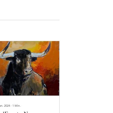
an. 2024
∙
1
Min.