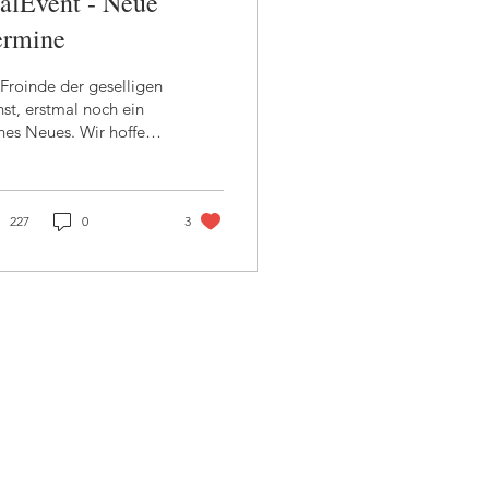
alEvent - Neue
ermine
Froinde der geselligen
st, erstmal noch ein
hes Neues. Wir hoffen
 hattet einen guten
rt. Die neuen Termine
 unsere...
227
0
3