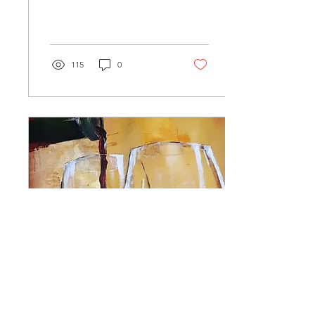
eingeladen und fühlen sich
sofort wohl! Genau so ging
es mir als wir anläßlich...
115
0
17. Sept. 2018
∙
1
Min.