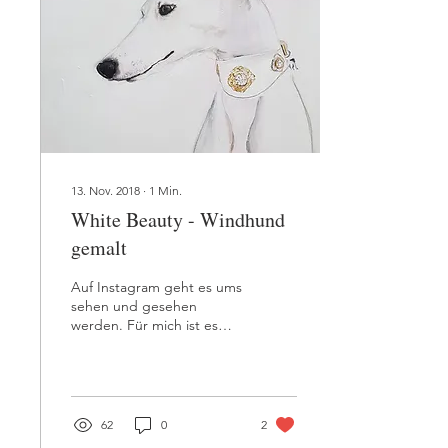
13. Nov. 2018
∙
1
Min.
White Beauty - Windhund
gemalt
Auf Instagram geht es ums
sehen und gesehen
werden. Für mich ist es
besonders auch Inspiration
und ich finde immer tolle
Motive. Dieses...
62
0
2