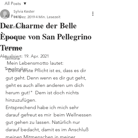
All Posts
Sylvia Kester
All Posts
11. Dez. 2019
4 Min. Lesezeit
Der Charme der Belle
Kunstecht
Èpoque von San Pellegrino
Travel
Terme
Malevent
Aktualisiert:
19. Apr. 2021
Termine
 Mein Lebensmotto lautet:
Travelmaker
"Deine erste Pflicht ist es, dass es dir 
gut geht. Denn wenn es dir gut geht, 
geht es auch allen anderen um dich 
herum gut!"  Dem ist doch nichts 
hinzuzufügen. 
Entsprechend habe ich mich sehr 
darauf gefreut es mir  beim Wellnessen 
gut gehen zu lassen. Natürlich nur 
darauf bedacht, damit es im Anschluß 
meinen Mitmenschen in meiner 