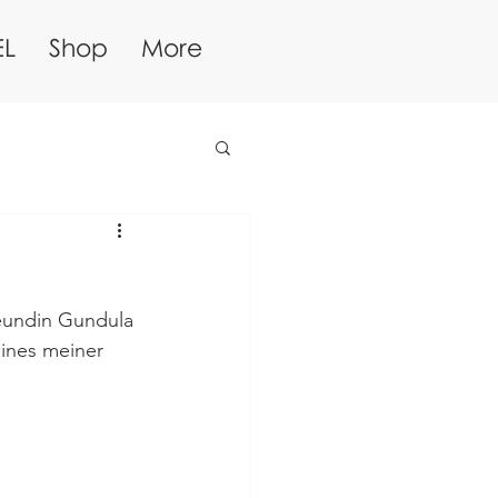
EL
Shop
More
eundin Gundula 
eines meiner 