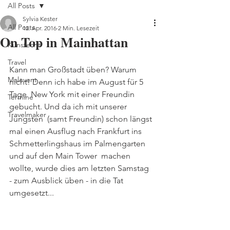
All Posts
Sylvia Kester
All Posts
12. Apr. 2016
2 Min. Lesezeit
On Top in Mainhattan
Kunstecht
Travel
Kann man Großstadt üben? Warum 
Malevent
nicht! Denn ich habe im August für 5 
Tage  New York mit einer Freundin 
Termine
gebucht. Und da ich mit unserer 
Travelmaker
Jüngsten  (samt Freundin) schon längst 
mal einen Ausflug nach Frankfurt ins   
Schmetterlingshaus im Palmengarten 
und auf den Main Tower  machen  
wollte, wurde dies am letzten Samstag 
- zum Ausblick üben - in die Tat  
umgesetzt...