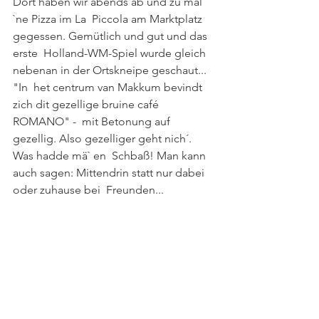
Dort haben wir abends ab und zu mal 
`ne Pizza im La  Piccola am Marktplatz 
gegessen. Gemütlich und gut und das 
erste  Holland-WM-Spiel wurde gleich 
nebenan in der Ortskneipe geschaut... 
"In  het centrum van Makkum bevindt 
zich dit gezellige bruine café 
ROMANO" -  mit Betonung auf 
gezellig. Also gezelliger geht nich´. 
Was hadde mä` en  Schbaß! Man kann 
auch sagen: Mittendrin statt nur dabei 
oder zuhause bei  Freunden... 